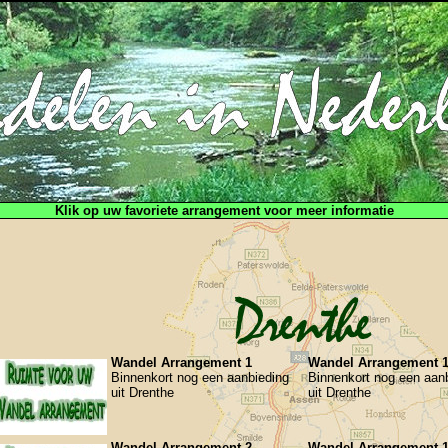
Klik op uw favoriete arrangement voor meer informatie
Wandel Arrangement 1
Wandel Arrangement 1
Binnenkort nog een aanbieding
Binnenkort nog een aan
uit Drenthe
uit Drenthe
Wandel Arrangement 2
Wandel Arrangement 