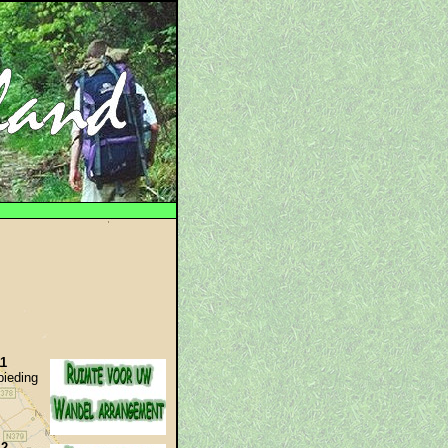
1
bieding
12