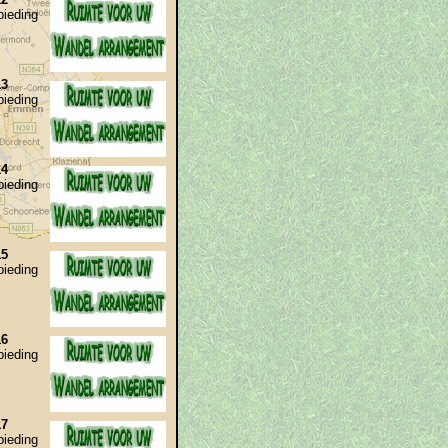
bieding
13
bieding
14
bieding
15
bieding
16
bieding
17
bieding