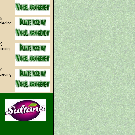
18
bieding
19
bieding
20
bieding